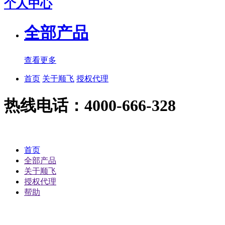
个人中心
全部产品
查看更多
首页
关于顺飞
授权代理
热线电话：4000-666-328
首页
全部产品
关于顺飞
授权代理
帮助