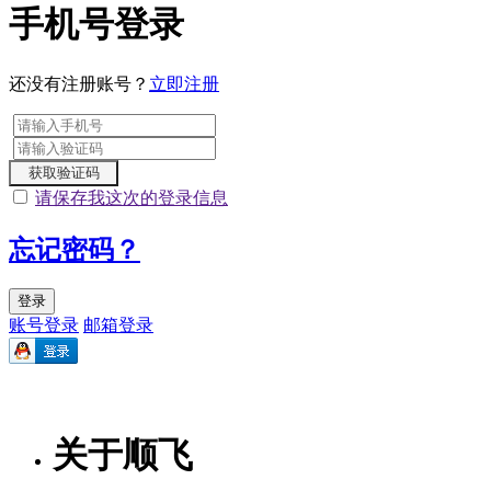
手机号登录
还没有注册账号？
立即注册
获取验证码
请保存我这次的登录信息
忘记密码？
登录
账号登录
邮箱登录
关于顺飞