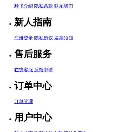
顺飞介绍
隐私条款
联系我们
新人指南
注册登录
隐私协议
发票须知
售后服务
在线客服
反馈申请
订单中心
订单管理
用户中心