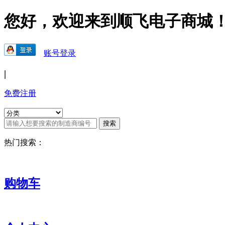
您好，欢迎来到顺飞电子商城
账号登录
|
免费注册
热门搜索：
购物车