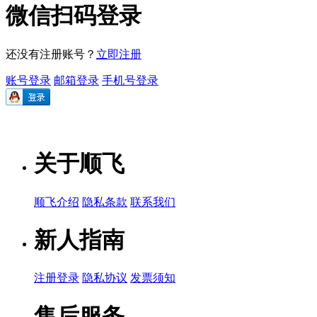
微信扫码登录
还没有注册账号？
立即注册
账号登录
邮箱登录
手机号登录
关于顺飞
顺飞介绍
隐私条款
联系我们
新人指南
注册登录
隐私协议
发票须知
售后服务