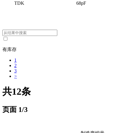
TDK
68pF
有库存
1
2
3
>
共12条
页面
1
/3