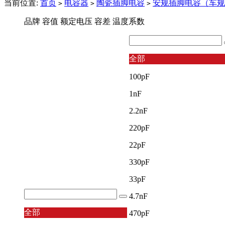
当前位置:
首页
电容器
陶瓷插脚电容
安规插脚电容（车规
>
>
>
品牌
容值
额定电压
容差
温度系数
全部
100pF
1nF
2.2nF
220pF
22pF
330pF
33pF
4.7nF
全部
470pF